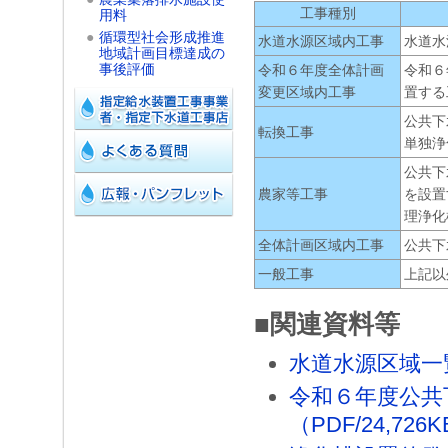
工事種別
用料
●
循環型社会形成推進
水道水源区域内工事
水道水
地域計画目標達成の
事後評価
令和６年度全体計画
令和６
変更区域内工事
置する
公共下
転換工事
単独浄
公共下
農家等工事
を設置
理浄化
全体計画区域内工事
公共下
一般工事
上記以
■関連資料等
水道水源区域一
令和６年度公共
（PDF/24,726