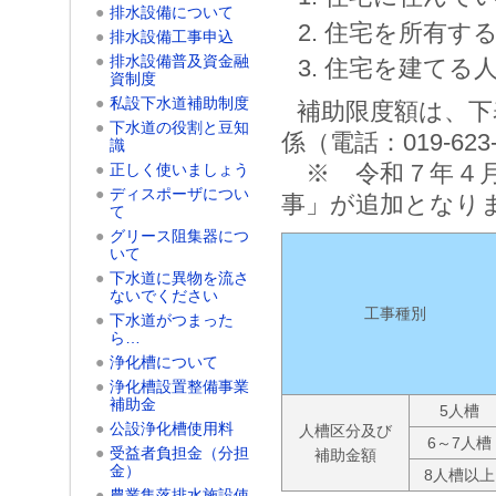
●
排水設備について
住宅を所有す
●
排水設備工事申込
●
排水設備普及資金融
住宅を建てる
資制度
●
私設下水道補助制度
補助限度額は、下
●
下水道の役割と豆知
係（電話：019-6
識
※ 令和７年４月
●
正しく使いましょう
●
ディスポーザについ
事」が追加となり
て
●
グリース阻集器につ
いて
●
下水道に異物を流さ
ないでください
工事種別
●
下水道がつまった
ら…
●
浄化槽について
●
浄化槽設置整備事業
補助金
5人槽
●
公設浄化槽使用料
人槽区分及び
6～7人槽
●
受益者負担金（分担
補助金額
金）
8人槽以上
●
農業集落排水施設使