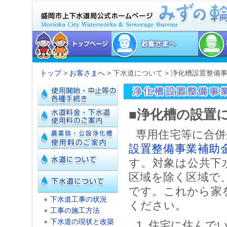
トップ
>
お客さまへ
> 下水道について > 浄化槽設置整備
■浄化槽の設置
専用住宅等に合併
設置整備事業補助
す。対象は公共下
区域を除く区域で
です。これから家
●
下水道工事の状況
ください。
●
工事の施工方法
●
下水道の現状と改築
住宅に住んで