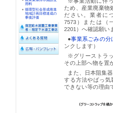
※事業活動に伴
用料
ため、産業廃棄物
●
循環型社会形成推進
地域計画目標達成の
ださい。業者につい
事後評価
7573）または（
2201）へ確認願い
●
事業系ごみの分
ンクします）
※グリーストラ
その上部へ物を置
また、日本阻集器
する方法やばっ気
できない等の理由