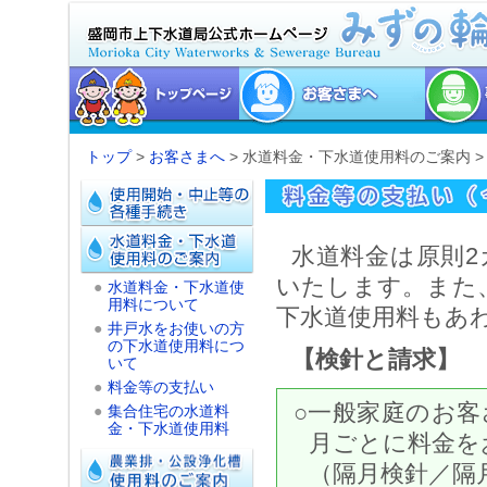
トップ
>
お客さまへ
> 水道料金・下水道使用料のご案内 
水道料金は原則2
いたします。また
●
水道料金・下水道使
用料について
下水道使用料もあ
●
井戸水をお使いの方
の下水道使用料につ
【検針と請求】
いて
●
料金等の支払い
○一般家庭のお
●
集合住宅の水道料
金・下水道使用料
月ごとに料金を
（隔月検針／隔