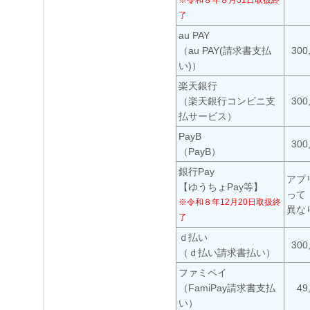
※令和８年８月31日取扱終
了
au PAY
（au PAY(請求書支払
300
い)）
楽天銀行
（楽天銀行コンビニ支
300
払サービス）
PayB
300
（PayB）
銀行Pay
アプ
【ゆうちょPay等】
って
※令和８年12月20日取扱終
異な
了
ｄ払い
300
（ｄ払い請求書払い）
ファミペイ
（FamiPay請求書支払
49
い）