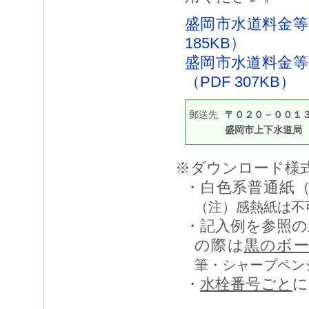
盛岡市水道料金等
185KB）
盛岡市水道料金等
（PDF 307KB）
郵送先
〒０２０－００１
盛岡市上下水道局
※ダウンロード様
・白色系普通紙
（注）感熱紙は不
・記入例を参照の
の際は
黒のボ
筆・シャープペン
・
水栓番号ごと
に