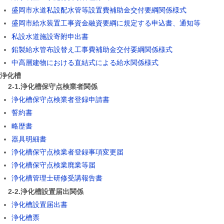
盛岡市水道私設配水管等設置費補助金交付要綱関係様式
盛岡市給水装置工事資金融資要綱に規定する申込書、通知等
私設水道施設寄附申出書
鉛製給水管布設替え工事費補助金交付要綱関係様式
中高層建物における直結式による給水関係様式
.浄化槽
2-1.浄化槽保守点検業者関係
浄化槽保守点検業者登録申請書
誓約書
略歴書
器具明細書
浄化槽保守点検業者登録事項変更届
浄化槽保守点検業廃業等届
浄化槽管理士研修受講報告書
2-2.浄化槽設置届出関係
浄化槽設置届出書
浄化槽票