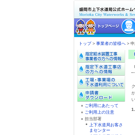
トップ
>
事業者の皆様へ
> 
●
ご利用にあたって
1
●
ご利用上の注意
●
担当部署
上下水道局お客さ
まセンター