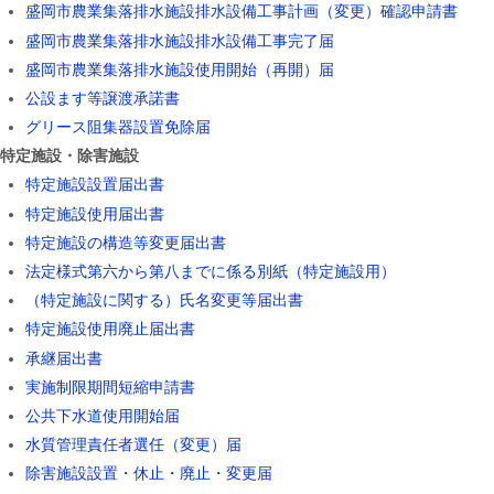
盛岡市農業集落排水施設排水設備工事計画（変更）確認申請書
盛岡市農業集落排水施設排水設備工事完了届
盛岡市農業集落排水施設使用開始（再開）届
公設ます等譲渡承諾書
グリース阻集器設置免除届
4.特定施設・除害施設
特定施設設置届出書
特定施設使用届出書
特定施設の構造等変更届出書
法定様式第六から第八までに係る別紙（特定施設用）
（特定施設に関する）氏名変更等届出書
特定施設使用廃止届出書
承継届出書
実施制限期間短縮申請書
公共下水道使用開始届
水質管理責任者選任（変更）届
除害施設設置・休止・廃止・変更届